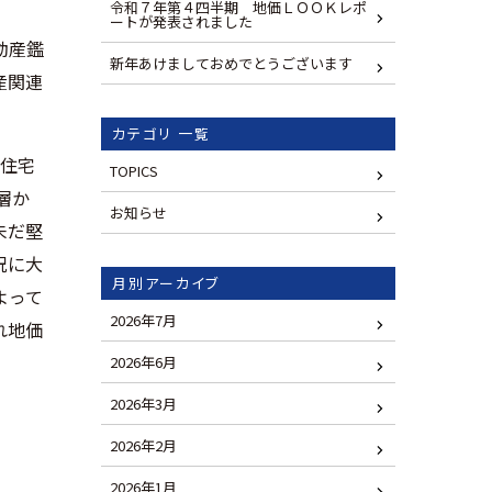
令和７年第４四半期 地価ＬＯＯＫレポ
ートが発表されました
動産鑑
新年あけましておめでとうございます
産関連
カテゴリ 一覧
で住宅
TOPICS
層か
お知らせ
未だ堅
況に大
月別アーカイブ
よって
2026年7月
れ地価
2026年6月
2026年3月
2026年2月
2026年1月