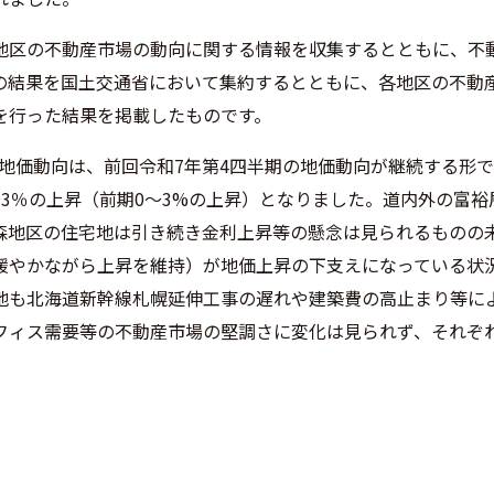
地区の不動産市場の動向に関する情報を収集するとともに、不
の結果を国土交通省において集約するとともに、各地区の不動
を行った結果を掲載したものです。
の地価動向は、前回令和7年第4四半期の地価動向が継続する形
3％の上昇（前期0～3%の上昇）となりました。道内外の富裕
森地区の住宅地は引き続き金利上昇等の懸念は見られるものの
緩やかながら上昇を維持）が地価上昇の下支えになっている状
地も北海道新幹線札幌延伸工事の遅れや建築費の高止まり等に
フィス需要等の不動産市場の堅調さに変化は見られず、それぞ