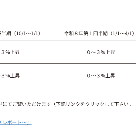
期（10/1～1/1）
令和８年第１四半期（1/1～4/1
～３%上昇
０～３%上昇
～３%上昇
０～３%上昇
ジにてご覧いただけます（下記リンクをクリックして下さい。
Ｋレポート～」