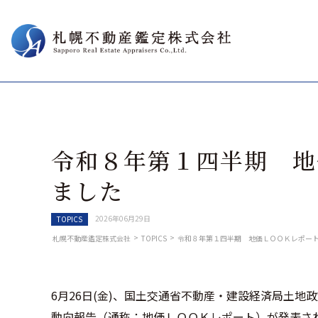
令和８年第１四半期 地
ました
2026年06月29日
TOPICS
>
>
札幌不動産鑑定株式会社
TOPICS
令和８年第１四半期 地価ＬＯＯＫレポー
6月26日(金)、国土交通省不動産・建設経済局土
動向報告（通称：地価ＬＯＯＫレポート）が発表さ