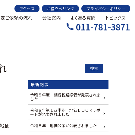
アクセス
お役立ちリンク
プライバシーポリシー
鑑定ご依頼の流れ
会社案内
よくある質問
トピックス
011-781-3871
れ
検索
最新記事
令和８年度 相続税路線価が発表されま
した
令和８年第１四半期 地価ＬＯＯＫレポ
ートが発表されました
地地価
令和８年 地価公示が公表されました