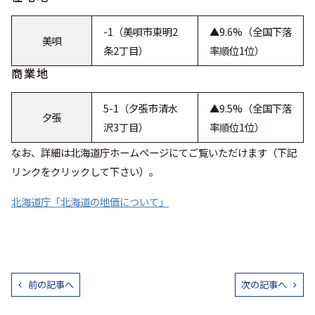
-1（美唄市東明2
▲9.6%（全国下落
美唄
条2丁目）
率順位1位）
商業地
5-1（夕張市清水
▲9.5%（全国下落
夕張
沢3丁目）
率順位1位）
なお、詳細は北海道庁ホームページにてご覧いただけます（下記
リンクをクリックして下さい）。
北海道庁「北海道の地価について」
前の記事へ
次の記事へ