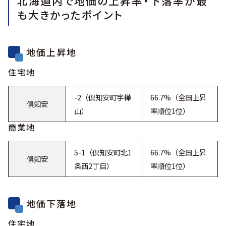
北海道内で地価の上昇率・下落率が最
も大きかったポイント
地価上昇地
住宅地
-2（倶知安町字樺
66.7%（全国上昇
倶知安
山）
率順位1位）
商業地
5-1（倶知安町北1
66.7%（全国上昇
倶知安
条西2丁目）
率順位1位）
地価下落地
住宅地